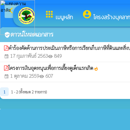
arrow_back_ios
ยินดีต้อนรั
กลับเมนูหลัก
apps
account_circle
เมนูหลัก
โครงสร้างบุคลา
ดาวน์โหลดเอกสาร
verified_user
คำร้องคัดค้านการประเมินภาษีหรือการเรียกเก็บภาษีที่ดินและสิ่ง
17 กุมภาพันธ์ 2563
849
event
visibility
โครงการเงินอุดหนุนเพื่อการเลี้ยงดูเด็กแรกเกิด
whatshot
1 ตุลาคม 2559
607
event
visibility
1
1 - 2 (ทั้งหมด 2 รายการ)