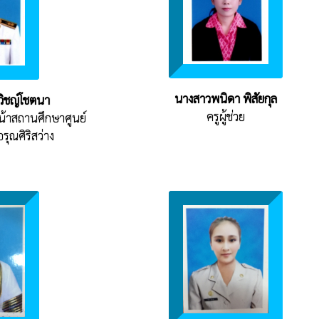
นางสาวพนิดา พิสัยกุล
วิชญ์โชตนา
ครูผู้ช่วย
น้าสถานศึกษาศูนย์
อรุณศิริสว่าง