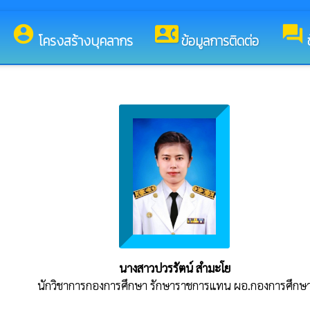
ู่เว็บไซต์ของ องค์การบริหารส่วนตำบลสมสนุก
account_circle
contact_phone
forum
โครงสร้างบุคลากร
ข้อมูลการติดต่อ
นางสาวปวรรัตน์ สำมะโย
นักวิชาการกองการศึกษา รักษาราชการแทน ผอ.กองการศึกษ