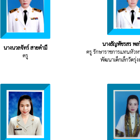
นางธัญพัชรสร พล
นางนวลจัทร์ สายคำมี
ครู รักษาราชการแทนหัวห
ครู
พัฒนาเด็กเล็กวัดรุ่ง