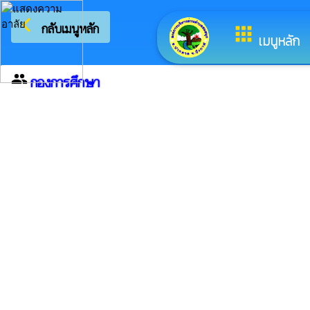
arrow_back_ios
ยินดีต้อนรับส
กลับเมนูหลัก
apps
เมนูหลัก
group
กองการศึกษา