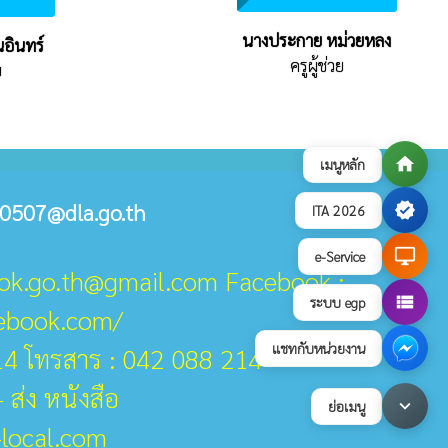
นางประกาย หม่วยหลง
นอินทร์
ครูผู้ช่วย
ย
home
เมนูหลัก
0507@dla.go.th
verified
ITA 2026
desktop_windows
e-Service
ook.go.th@gmail.com Facebook :
view_list
ระบบ egp
cebook.com/
แชทกับหน่วยงาน
14 โทรสาร : 042 088 214
 ส่ง หนังสือ
keyboard_arrow_down
ย่อเมนู
-local.com