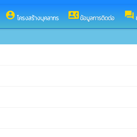
บสู่เว็บไซต์ของ องค์การบริหารส่วนตำบลสมสนุก
account_circle
contact_phone
forum
โครงสร้างบุคลากร
ข้อมูลการติดต่อ