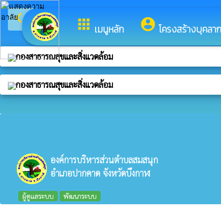
arrow_back_ios
ยินดีต้อนรับสู่เ
กลับเมนูหลัก
apps
account_circle
เมนูหลัก
โครงสร้างบุคลา
กองสาธารณสุขและสิ่งแวดล้อม
กองสาธารณสุขและสิ่งแวดล้อม
องค์การบริหารส่วนตำบลสมสนุก
อำเภอปากคาด จังหวัดบึงกาฬ
ผู้ดูแลระบบ
พัฒนาระบบ